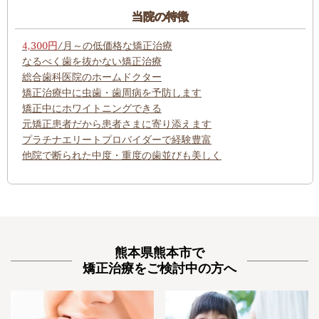
当院の特徴
4,300円
/月～の低価格な矯正治療
なるべく歯を抜かない矯正治療
総合歯科医院のホームドクター
矯正治療中に虫歯・歯周病を予防します
矯正中にホワイトニングできる
元矯正患者だから患者さまに寄り添えます
プラチナエリートプロバイダーで経験豊富
他院で断られた中度・重度の歯並びも美しく
熊本県熊本市で
矯正治療をご検討中の方へ