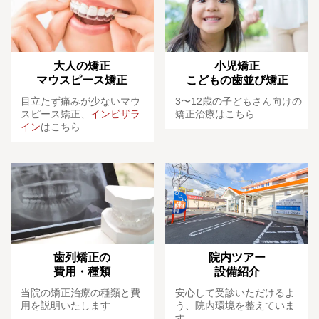
大人の矯正
小児矯正
マウスピース矯正
こどもの歯並び矯正
目立たず痛みが少ないマウ
3〜12歳の子どもさん向けの
スピース矯正、
インビザラ
矯正治療はこちら
イン
はこちら
歯列矯正の
院内ツアー
費用・種類
設備紹介
当院の矯正治療の種類と費
安心して受診いただけるよ
用を説明いたします
う、院内環境を整えていま
す