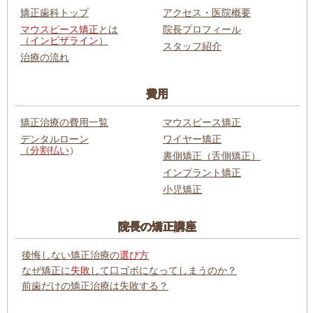
矯正歯科トップ
アクセス・医院概要
マウスピース矯正
とは
院長プロフィール
（
インビザライン
）
スタッフ紹介
治療の流れ
費用
矯正治療の費用一覧
マウスピース矯正
デンタルローン
ワイヤー矯正
（
分割払い
）
裏側矯正（舌側矯正）
インプラント矯正
小児矯正
院長の矯正講座
後悔しない矯正治療の
選び方
なぜ矯正に
失敗
して口ゴボになってしまうのか？
前歯だけの矯正治療は失敗する？