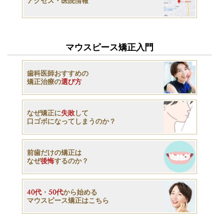
アクセス・医院情報
マウスピース矯正入門
歯科医師おすすめの
矯正治療の
選び方
なぜ矯正に
失敗
して
口ゴボになってしまうのか？
前歯だけの矯正は
なぜ
後悔
するのか？
40代
・
50代
から始める
マウスピース矯正はこちら