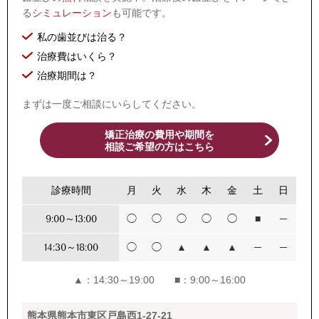
る
シミュレーション
も可能です。
私の歯並びは治る？
治療費はいくら？
治療期間は？
まずは一度ご相談にいらしてください。
矯正治療の費用や期間を
相談ご希望の方はこちら
診療時間
月
火
水
木
金
土
日
9:00～13:00
◯
◯
◯
◯
◯
■
─
14:30～18:00
◯
◯
▲
▲
▲
─
─
▲：14:30～19:00 ■：9:00～16:00
熊本県熊本市東区戸島西1-27-21