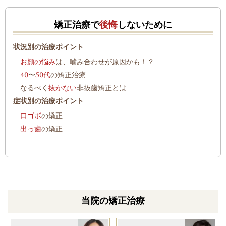
矯正治療で
後悔
しないために
状況別の治療ポイント
お顔の悩み
は、噛み合わせが原因かも！？
40
〜
50代
の矯正治療
なるべく
抜かない
非抜歯矯正とは
症状別の治療ポイント
口ゴボ
の矯正
出っ歯
の矯正
当院の矯正治療