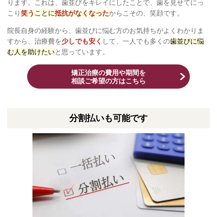
ります。これは、歯並びをキレイにしたことで、歯を見せてにっ
こり
笑う
ことに
抵抗がなくなった
からこその、笑顔です。
院長自身の経験から、歯並びに悩む方のお気持ちがよくわかりま
すから、治療費を
少しでも安く
して、一人でも多くの
歯並びに悩
む人を助けたい
と思っています。
矯正治療の費用や期間を
相談ご希望の方はこちら
分割払いも可能です