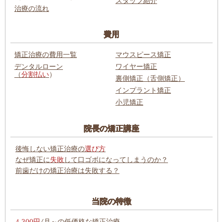
スタッフ紹介
治療の流れ
費用
矯正治療の費用一覧
マウスピース矯正
デンタルローン
ワイヤー矯正
（
分割払い
）
裏側矯正（舌側矯正）
インプラント矯正
小児矯正
院長の矯正講座
後悔しない矯正治療の
選び方
なぜ矯正に
失敗
して口ゴボになってしまうのか？
前歯だけの矯正治療は失敗する？
当院の特徴
4,300円
/月～の低価格な矯正治療