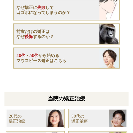
なぜ矯正に
失敗
して
口ゴボになってしまうのか？
前歯だけの矯正は
なぜ
後悔
するのか？
40代
・
50代
から始める
マウスピース矯正はこちら
当院の矯正治療
20代の
30代の
矯正治療
​矯正治療