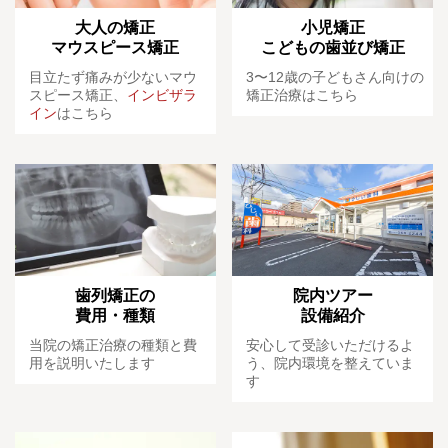
大人の矯正
小児矯正
マウスピース矯正
こどもの歯並び矯正
目立たず痛みが少ないマウ
3〜12歳の子どもさん向けの
スピース矯正、
インビザラ
矯正治療はこちら
イン
はこちら
歯列矯正の
院内ツアー
費用・種類
設備紹介
当院の矯正治療の種類と費
安心して受診いただけるよ
用を説明いたします
う、院内環境を整えていま
す