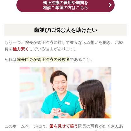
矯正治療の費用や期間を
相談ご希望の方はこちら
歯並びに悩む人を助けたい
もう一つ、院長が矯正治療に対して並々ならぬ想いを抱き、治療
費を
極力安く
している理由があります。
それは
院長自身が矯正治療の経験者
であること。
このホームページには、
歯を見せて笑う
院長の写真がたくさんあ