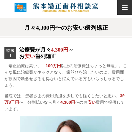
月々4,300円〜のお安い歯列矯正
治療費が月々
4,300円
～
お
安い
歯列矯正
「矯正治療は高い」「
100万円
以上の治療費はちょっと無理」。こ
んな風に治療費がネックとなり、歯並びを治したいのに、費用面
が原因で断念せざるを得ないと悩んでいる方もいらっしゃるでし
ょう。
当院では、患者さまの費用負担を少しでも軽くしたいと思い、
39
万8千円
〜、分割払いなら月々
4,300円
〜のお
安い
費用で提供して
います。