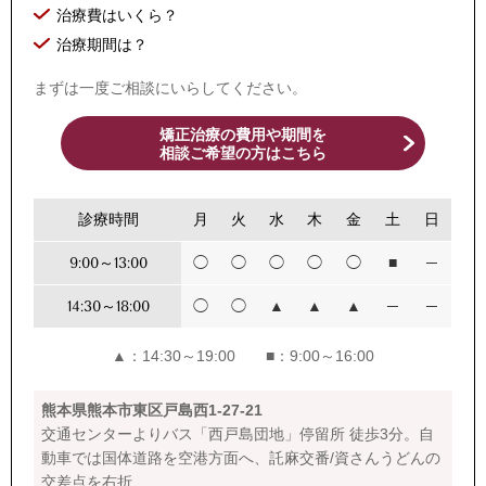
治療費はいくら？
治療期間は？
まずは一度ご相談にいらしてください。
矯正治療の費用や期間を
相談ご希望の方はこちら
診療時間
月
火
水
木
金
土
日
9:00～13:00
◯
◯
◯
◯
◯
■
─
14:30～18:00
◯
◯
▲
▲
▲
─
─
▲：14:30～19:00 ■：9:00～16:00
熊本県熊本市東区戸島西1-27-21
交通センターよりバス「西戸島団地」停留所 徒歩3分。自
動車では国体道路を空港方面へ、託麻交番/資さんうどんの
交差点を右折