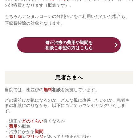
の治療費となります（概算です）。
もちろんデンタルローンの分割払いをご利用いただいた場合も、
医療費控除の対象となります。
矯正治療の費用や期間を
相談ご希望の方はこちら
患者さまへ
当院では、歯並びの
無料
相談
を実施しています。
どの歯並びが気になるのか、どんな風に改善したいのか、
患者さ
まの相談にのりながら、以下についてカウンセリングいたしま
す。
・矯正で
どのくらい
良くなるか
・
費用
の概算
・治療にかかる
期間
・
差し歯
や
ブリッジ
があっても矯正が可能か